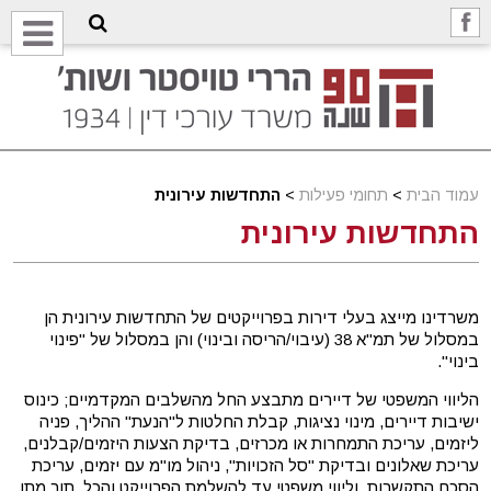
עמוד הבית
>
תחומי פעילות
>
התחדשות עירונית
התחדשות עירונית
משרדינו מייצג בעלי דירות בפרוייקטים של התחדשות עירונית הן
במסלול של תמ"א 38 (עיבוי/הריסה ובינוי) והן במסלול של "פינוי
בינוי".
הליווי המשפטי של דיירים מתבצע החל מהשלבים המקדמיים; כינוס
ישיבות דיירים, מינוי נציגות, קבלת החלטות ל"הנעת" ההליך, פניה
ליזמים, עריכת התמחרות או מכרזים, בדיקת הצעות היזמים/קבלנים,
עריכת שאלונים ובדיקת "סל הזכויות", ניהול מו"מ עם יזמים, עריכת
הסכם התקשרות, וליווי משפטי עד להשלמת הפרוייקט והכל, תוך מתן