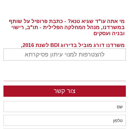
מי אתה עו"ד שגיא טנא? - כתבת פרופיל על שותף
במשרדנו, מנהל המחלקה הפלילית - תו"ב, רישוי
ובניה ועסקים
משרדנו דורג מוביל בדירוג BDI לשנת 2016,
בתחומים תכנון ובניה, התחדשות עירונית ונדל"ן
להצטרפות למנוי עיתון פסיקרתא
משרדנו דורג כמוביל במדד להתחדשות עירונית
שהשיקו "גלובס" ואתר "מדלן" - החברות המובילות
בהקמת פרויקטים של תמ"א 38 ופינוי בינוי
duns100 - פורסם דירוג נישות עורכי הדין לשנת
צור קשר
2016. משרדנו דורג כמשרד מוביל בתחומים
רשויות מקומיות ותכנון ובניה
עורכת הדין בתיה בראף (מליכזון) ממשרדנו
השתתפה במשלחת עסקית של בכירי המשק
לשנגחאי