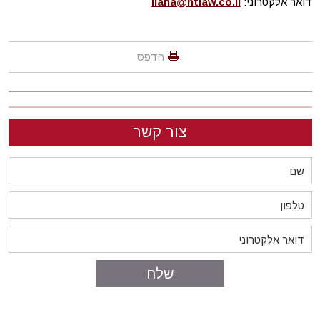
דואר אלקטרוני:
ilana@htlaw.co.il
הדפס
צור קשר