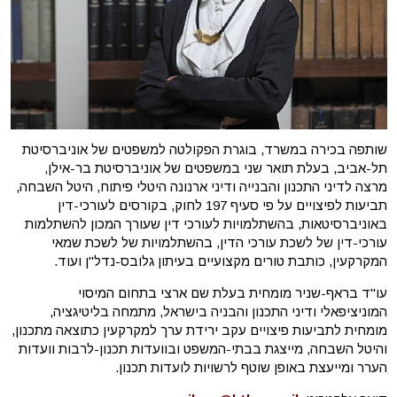
שותפה בכירה במשרד, בוגרת הפקולטה למשפטים של אוניברסיטת
תל-אביב, בעלת תואר שני במשפטים של אוניברסיטת בר-אילן,
מרצה לדיני התכנון והבנייה ודיני ארנונה היטלי פיתוח, היטל השבחה,
תביעות לפיצויים על פי סעיף 197 לחוק, בקורסים לעורכי-דין
באוניברסיטאות, בהשתלמויות לעורכי דין שעורך המכון להשתלמות
עורכי-דין של לשכת עורכי הדין, בהשתלמויות של לשכת שמאי
המקרקעין, כותבת טורים מקצועיים בעיתון גלובס-נדל"ן ועוד.
עו"ד בראף-שניר מומחית בעלת שם ארצי בתחום המיסוי
המוניציפאלי ודיני התכנון והבניה בישראל, מתמחה בליטיגציה,
מומחית לתביעות פיצויים עקב ירידת ערך למקרקעין כתוצאה מתכנון,
והיטל השבחה, מייצגת בבתי-המשפט ובוועדות תכנון-לרבות וועדות
הערר ומייעצת באופן שוטף לרשויות לועדות תכנון.