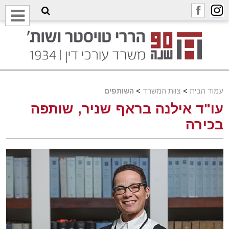
עמוד הבית
>
צוות המשרד
>
השותפים
עו"ד אילנה בראף שניר, שותפה
בכירה