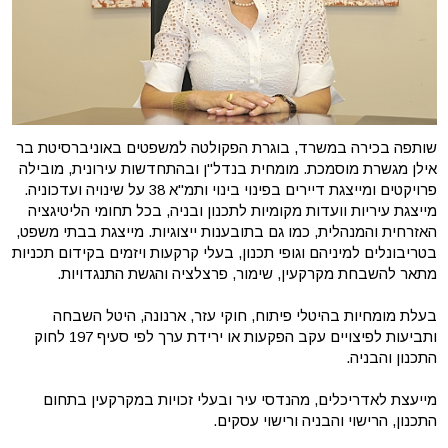
שותפה בכירה במשרד, בוגרת הפקולטה למשפטים באוניברסיטת בר
אילן מגשרת מוסמכת. מומחית בנדל"ן ובהתחדשות עירונית, מובילה
פרויקטים ומייצגת דיירים בפינוי בינוי ותמ"א 38 על שינויה ועדכוניה.
מייצגת עיריות וועדות מקומיות לתכנון ובניה, בכל תחומי הליטיגציה
האזרחית והמנהלית, כמו גם בתובענות ייצוגיות. מייצגת בבתי משפט,
בטריבונלים למיניהם וגופי תכנון, בעלי קרקעות ויזמים בקידום תכניות
מתאר להשבחת מקרקעין, שימור, פרצלציה והגשת התנגדויות.
בעלת מומחיות בהיטלי פיתוח, חוקי עזר, ארנונה, היטל השבחה
ותביעות לפיצויים עקב הפקעות או ירידת ערך לפי סעיף 197 לחוק
התכנון והבניה.
מייעצת לאדריכלים, מהנדסי עיר ובעלי זכויות במקרקעין בתחום
התכנון, הרישוי והבניה ורישוי עסקים.