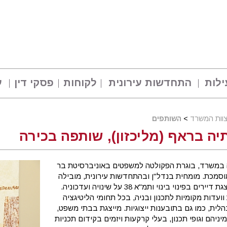
ילות
התחדשות עירונית
לקוחות
פסקי דין
ע
וות המשרד
>
השותפים
יה בראף (מליכזון), שותפה בכירה
במשרד, בוגרת הפקולטה למשפטים באוניברסיטת בר
וסמכת. מומחית בנדל"ן ובהתחדשות עירונית, מובילה
פרויקטים ומייצגת דיירים בפינוי בינוי ותמ"א 38 על שינויה ועדכוניה.
 וועדות מקומיות לתכנון ובניה, בכל תחומי הליטיגציה
לית, כמו גם בתובענות ייצוגיות. מייצגת בבתי משפט,
יניהם וגופי תכנון, בעלי קרקעות ויזמים בקידום תכניות