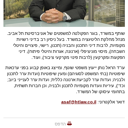
שותף במשרד, בוגר הפקולטה למשפטים של אוניברסיטת תל אביב.
מנהל מחלקת הליטיגציה במשרד. בעל ניסיון רב בדיני רשויות
מקומיות, לרבות דיני התכנון והבניה (תכנון, רישוי, פיצויים והיטלי
השבחה), מיסוי מוניציפלי (ארנונה, אגרות והיטלי פיתוח), דיני
הפקעות ומקרקעין (לרבות פינוי מקרקעי ציבור), ועוד.
עו"ד הראל נותן ייעוץ משפטי שוטף, ומייצג באופן קבוע בפני ערכאות
שיפוטיות (בתי המשפט לסוגיהם) ומעין שיפוטיות (ועדות ערר לתכנון
ולבניה; ועדות ערר לקביעת ארנונה כללית; ועדות ערר לענייני ביוב;
וכד'), עיריות וועדות מקומיות לתכנון ולבניה, וכן חברות תשתית,
בתחומי עיסוקו של המשרד.
דואר אלקטרוני:
asaf@htlaw.co.il
הדפס