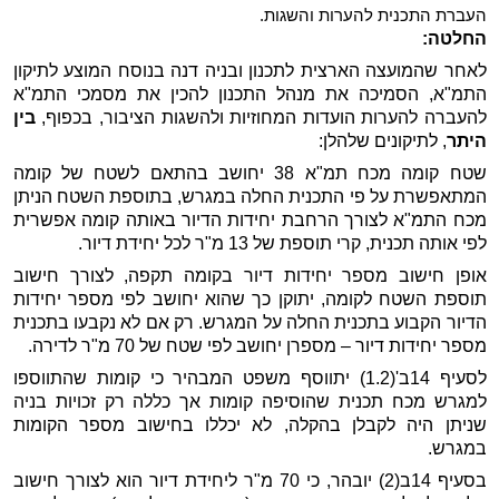
העברת התכנית להערות והשגות.
החלטה:
לאחר שהמועצה הארצית לתכנון ובניה דנה בנוסח המוצע לתיקון
התמ"א, הסמיכה את מנהל התכנון להכין את מסמכי התמ"א
להעברה להערות הועדות המחוזיות ולהשגות הציבור, בכפוף,
בין
היתר
, לתיקונים שלהלן:
שטח קומה מכח תמ"א 38 יחושב בהתאם לשטח של קומה
המתאפשרת על פי התכנית החלה במגרש, בתוספת השטח הניתן
מכח התמ"א לצורך הרחבת יחידות הדיור באותה קומה אפשרית
לפי אותה תכנית, קרי תוספת של 13 מ"ר לכל יחידת דיור.
אופן חישוב מספר יחידות דיור בקומה תקפה, לצורך חישוב
תוספת השטח לקומה, יתוקן כך שהוא יחושב לפי מספר יחידות
הדיור הקבוע בתכנית החלה על המגרש. רק אם לא נקבעו בתכנית
מספר יחידות דיור – מספרן יחושב לפי שטח של 70 מ"ר לדירה.
לסעיף 14ב'(1.2) יתווסף משפט המבהיר כי קומות שהתווספו
למגרש מכח תכנית שהוסיפה קומות אך כללה רק זכויות בניה
שניתן היה לקבלן בהקלה, לא יכללו בחישוב מספר הקומות
במגרש.
בסעיף 14ב(2) יובהר, כי 70 מ"ר ליחידת דיור הוא לצורך חישוב