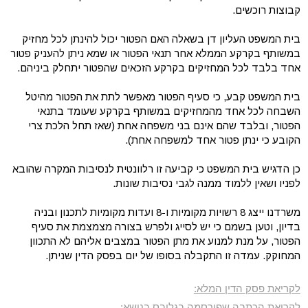
קבוצות רוכשים.
בית המשפט העליון דן בשאלה האם הפטור יכול להינתן לכל מחזיק
במשותף בקרקע הממלא אחר תנאי הפטור או שמא ניתן להעניק פטור
אחד בלבד לכל המחזיקים בקרקע הזכאים שהפטור יתחלק ביניהם.
בית המשפט קבע, כי סעיף הפטור מאפשר לתת את הפטור מהיטל
השבחה לכל אחד מהמחזיקים במשותף בקרקע שעומד בתנאי
הפטור, ובלבד שהם אינם בני משפחה אחת (שאז תחל הלכת צרי
הקובע כי ינתן פטור אחד למשפחה אחת).
כן הדגיש בית המשפט כי קביעה זו רלוונטית לנסיבות המקרה שהובא
לפניו ושאין ללמוד ממנה לגבי נסיבות שונות.
משרדנו ייצג 8 רשויות מקומיות ו-8 ועדות מקומיות לתכנון ובניה
בדיון, וטען בשמם כי יש לסייג ולפרש בצורה מצמצמת את סעיף
הפטור, על מנת למנוע את מתן הפטור במצבים אליהם לא התכוון
המחוקק. עמדה זו התקבלה בסופו של יום בפסק הדין שניתן.
לקריאת פסק הדין המלא:
לקריאת הכתבה שפורסמה בגלובס בנושא: