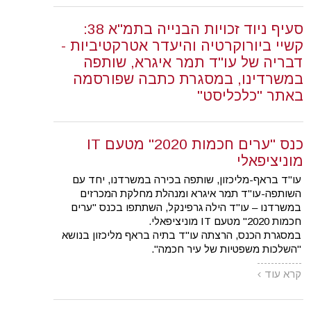
סעיף ניוד זכויות הבנייה בתמ"א 38:
קשיי ביורוקרטיה והיעדר אטרקטיביות -
דבריה של עו"ד תמר איגרא, שותפה
במשרדינו, במסגרת כתבה שפורסמה
באתר "כלכליסט"
כנס "ערים חכמות 2020" מטעם IT
מוניציפאלי
עו"ד בראף-מליכזון, שותפה בכירה במשרדנו, יחד עם
השותפה-עו"ד תמר איגרא ומנהלת מחלקת המכרזים
במשרדנו – עו"ד הילה גרפינקל, השתתפו בכנס "ערים
חכמות 2020" מטעם IT מוניציפאלי.
במסגרת הכנס, הרצתה עו"ד בתיה בראף מליכזון בנושא
"השלכות משפטיות של עיר חכמה".
קרא עוד