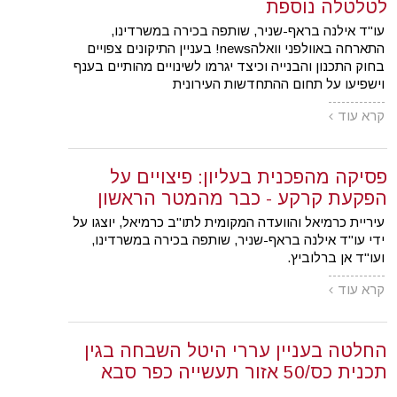
לטלטלה נוספת
עו"ד אילנה בראף-שניר, שותפה בכירה במשרדינו,
התארחה באוולפני וואלהnews! בעניין התיקונים צפויים
בחוק התכנון והבנייה וכיצד יגרמו לשינויים מהותיים בענף
וישפיעו על תחום ההתחדשות העירונית
קרא עוד
פסיקה מהפכנית בעליון: פיצויים על
הפקעת קרקע - כבר מהמטר הראשון
עיריית כרמיאל והוועדה המקומית לתו"ב כרמיאל, יוצגו על
ידי עו"ד אילנה בראף-שניר, שותפה בכירה במשרדינו,
ועו"ד אן ברלוביץ.
קרא עוד
החלטה בעניין עררי היטל השבחה בגין
תכנית כס/50 אזור תעשייה כפר סבא